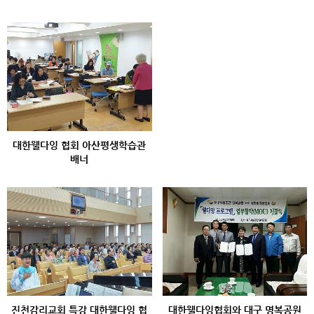
대한웰다잉 협회 아산평생학습관
배너
진천감리교회 특강 대한웰다잉 협
대한웰다잉협회와 대구 명복공원