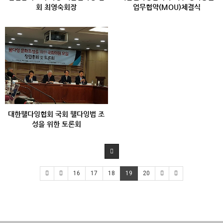
회 최영숙회장
업무협약(MOU)체결식
대한웰다잉협회 국회 웰다잉법 조
성을 위한 토론회
16
17
18
19
20