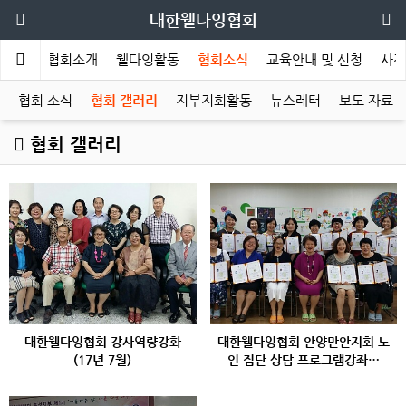
대한웰다잉협회
메인
협회소개
웰다잉활동
협회소식
교육안내 및 신청
사전
협회 소식
협회 갤러리
지부지회활동
뉴스레터
보도 자료
협회 갤러리
대한웰다잉협회 강사역량강화
대한웰다잉협회 안양만안지회 노
(17년 7월)
인 집단 상담 프로그램강좌…