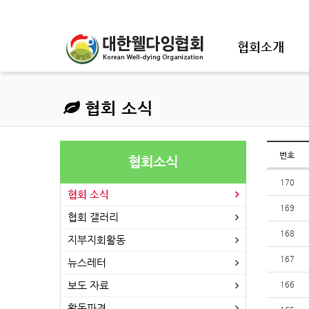
협회소개
협회 소식
번호
협회소식
170
협회 소식
169
협회 갤러리
168
지부지회활동
167
뉴스레터
보도 자료
166
활동파견