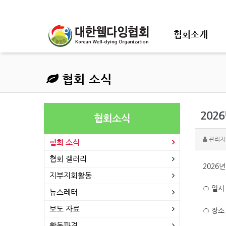
협회소개
협회 소식
202
협회소식
관리자
협회 소식
협회 갤러리
2026
지부지회활동
○ 일시 
뉴스레터
보도 자료
○ 장소
활동파견