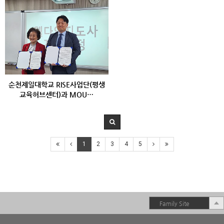
순천제일대학교 RISE사업단(평생
교육허브센터)과 MOU…
1
2
3
4
5
Family Site