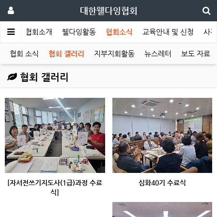
대한웰다잉협회
메인
협회소개
웰다잉활동
협회소식
교육안내 및 신청
사전
협회 소식
협회 갤러리
지부지회활동
뉴스레터
보도 자료
협회 갤러리
[자서전쓰기지도사(1급)과정 수료
심화40기 수료식
식]