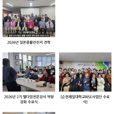
2026년 일본종활선진지 견학
2026년 2기 웰다잉전문강사 역량
[순천제일대학교RISE사업단 수료
강화 수료식
식]