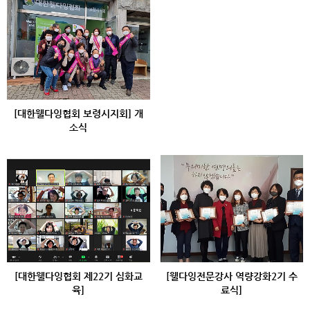
[대한웰다잉협회 보령시지회] 개
소식
[대한웰다잉협회 제22기 심화교
[웰다잉전문강사 역량강화2기 수
육]
료식]