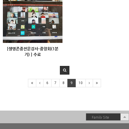
[생명존중전문강사-중앙회(1분
기) ] 수료
6
7
8
9
10
Family Site