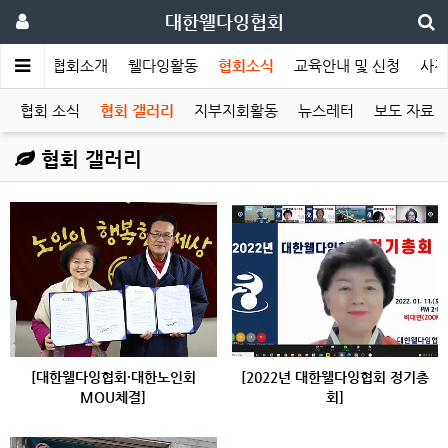
대한웰다잉협회
메인
협회소개
웰다잉활동
협회소식
교육안내 및 신청
사전
협회 소식
협회 갤러리
지부지회활동
뉴스레터
보도 자료
협회 갤러리
[대한웰다잉협회·대한노인회
[2022년 대한웰다잉협회 정기총
MOU체결]
회]