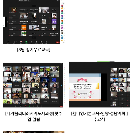
[8월 정기무료교육]
[디지털리터러시지도사과정]첫수
[웰다잉기본교육-안양·성남지회 ]
업 알림
수료식