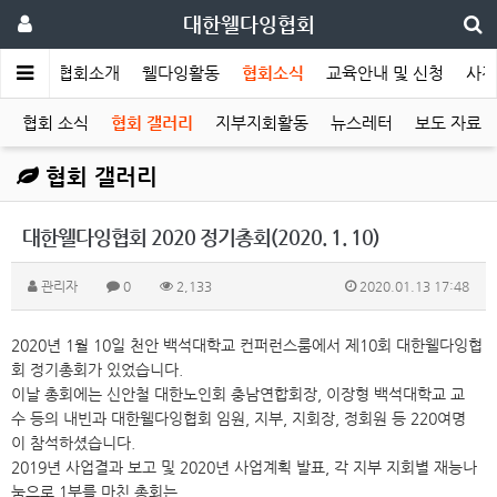
대한웰다잉협회
메인
협회소개
웰다잉활동
협회소식
교육안내 및 신청
사전
협회 소식
협회 갤러리
지부지회활동
뉴스레터
보도 자료
협회 갤러리
대한웰다잉협회 2020 정기총회(2020. 1. 10)
관리자
0
2,133
2020.01.13 17:48
2020년 1월 10일 천안 백석대학교 컨퍼런스룸에서 제10회 대한웰다잉협
회 정기총회가 있었습니다.
이날 총회에는 신안철 대한노인회 충남연합회장, 이장형 백석대학교 교
수 등의 내빈과 대한웰다잉협회 임원, 지부, 지회장, 정회원 등 220여명
이 참석하셨습니다.
2019년 사업결과 보고 및 2020년 사업계획 발표, 각 지부 지회별 재능나
눔으로 1부를 마친 총회는