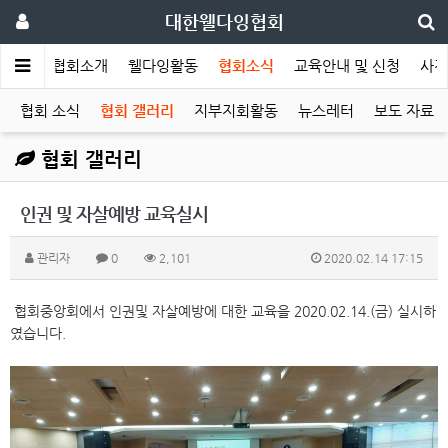
대한웰다잉협회
메인
협회소개
웰다잉활동
협회소식
교육안내 및 신청
사전
협회 소식
협회 갤러리
지부지회활동
뉴스레터
보도 자료
협회 갤러리
인권 및 자살예방 교육실시
관리자
0
2,101
2020.02.14 17:15
협회중앙회에서 인권및 자살예방에 대한 교육을 2020.02.14.(금) 실시하
였습니다.