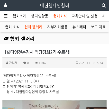
대한웰다잉협회
메인
협회소개
웰다잉활동
협회소식
교육안내 및 신청
사전
협회 소식
협회 갤러리
지부지회활동
뉴스레터
보도 자료
협회 갤러리
[웰다잉전문강사 역량강화2기 수료식]
관리자
0
1,667
2021.11.19 15:54
[웰다잉전문강사 역량강화2기 수료식]
□ 일 자: 2021.11. 6.(토)
□ 참여자: 역량강화2기 심철재외6명
□ 장 소: 대한웰다잉협회 중앙회 사무실