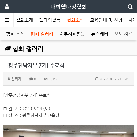
대한웰다잉협회
메인
협회소개
웰다잉활동
협회소식
교육안내 및 신청
사전
협회 소식
협회 갤러리
지부지회활동
뉴스레터
보도 자료
협회 갤러리
[광주전남지부 7기] 수료식
관리자
0
1,156
2023.06.26 11:49
[광주전남지부 7기] 수료식
□ 일 시 : 2023.6.24.(토)
□ 장 소 : 광주전남지부 교육장