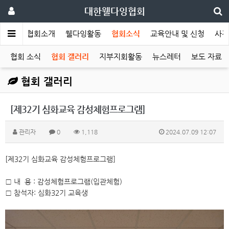
대한웰다잉협회
메인
협회소개
웰다잉활동
협회소식
교육안내 및 신청
사전
협회 소식
협회 갤러리
지부지회활동
뉴스레터
보도 자료
협회 갤러리
[제32기 심화교육 감성체험프로그램]
관리자
0
1,118
2024.07.09 12:07
[제32기 심화교육 감성체험프로그램]
□ 내 용 : 감성체험프로그램(입관체험)
□ 참석자: 심화32기 교육생