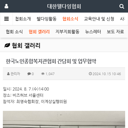
대한웰다잉협회
메인
협회소개
웰다잉활동
협회소식
교육안내 및 신청
사전
협회 소식
협회 갤러리
지부지회활동
뉴스레터
보도 자료
협회 갤러리
한국노인종합복지관협회 간담회 및 업무협약
관리자
0
1,047
2024.10.15 10:46
일시: 2024. 8. 7.(수)14:00
장소: 비즈허브 서울센터
참석자: 최영숙협회장, 이계상실행위원