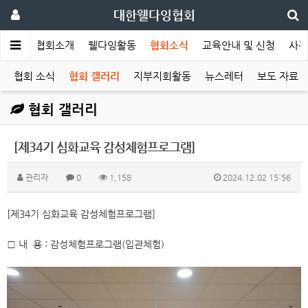
대한웰다잉협회
메인
협회소개
웰다잉활동
협회소식
교육안내 및 신청
사전
협회 소식
협회 갤러리
지부지회활동
뉴스레터
보도 자료
협회 갤러리
[제34기 심화교육 감성체험프로그램]
관리자
0
1,158
2024.12.02 15:56
[제34기 심화교육 감성체험프로그램]
□ 내 용 : 감성체험프로그램(입관체험)