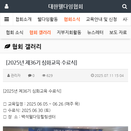
대한웰다잉협회
메인
협회소개
웰다잉활동
협회소식
교육안내 및 신청
사전
협회 소식
협회 갤러리
지부지회활동
뉴스레터
보도 자료
협회 갤러리
[2025년 제36기 심화교육 수료식]
관리자
0
629
2025.07.11 15:04
[2025년 제36기 심화교육 수료식]
□ 교육일정 : 2025.06.05.~ 06.26.(매주 목)
□ 수료식: 2025.06.30.(토)
□ 장 소 : 백석웰다잉힐링센터