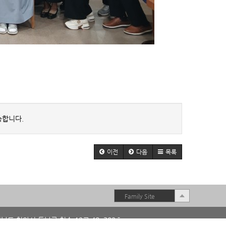
능합니다.
이전
다음
목록
Family Site
남도 천안시 동남구 청수 12로 48, 302호