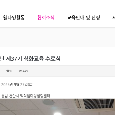
웰다잉활동
협회소식
교육안내 및 신청
5년 제37기 심화교육 수료식
0
449
 2025년 9월 27일(토)
: 충남 천안시 백석웰다잉힐링센터