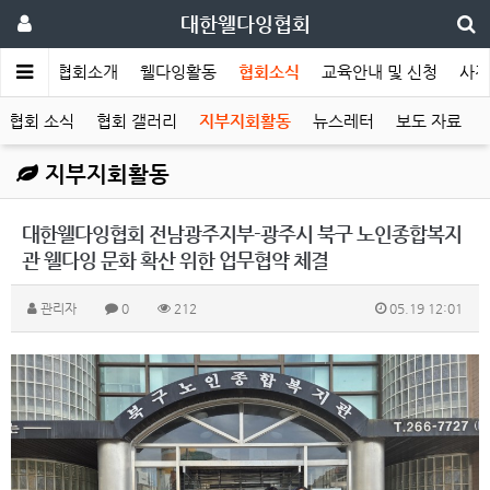
대한웰다잉협회
메인
협회소개
웰다잉활동
협회소식
교육안내 및 신청
사전
협회 소식
협회 갤러리
지부지회활동
뉴스레터
보도 자료
지부지회활동
대한웰다잉협회 전남광주지부-광주시 북구 노인종합복지
관 웰다잉 문화 확산 위한 업무협약 체결
관리자
0
212
05.19 12:01