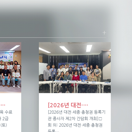
+
기…
[2026년 대전·…
육 수료
[2026년 대전·세종·충청권 등록기
 2급
관 종사자 제2차 간담회 개최]□
.(토)
회 의: 2026년 대전·세종·충청권
등록…