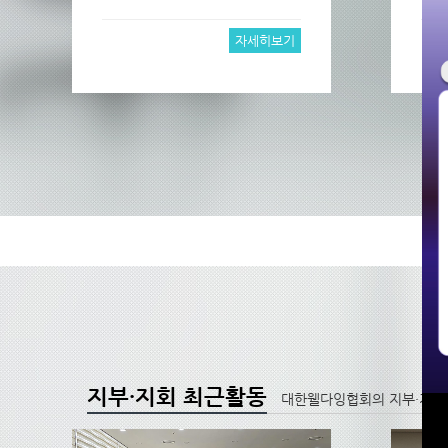
자세히보기
지부·지회 최근활동
대한웰다잉협회의 지부·지회 