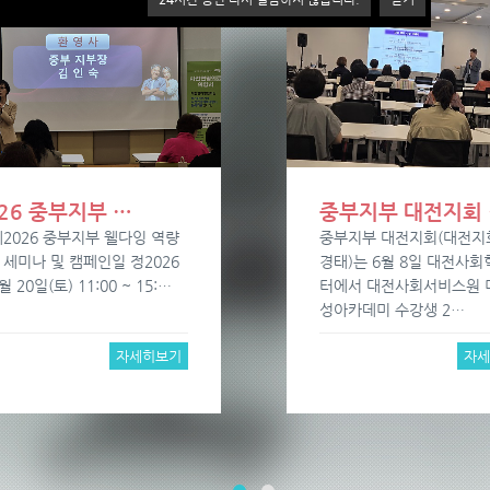
26 중부지부 …
중부지부 대전지회 
제2026 중부지부 웰다잉 역량
중부지부 대전지회(대전지
 세미나 및 캠페인일 정2026
경태)는 6월 8일 대전사
월 20일(토) 11:00 ~ 15:…
터에서 대전사회서비스원 
성아카데미 수강생 2…
자세히보기
자