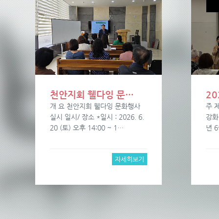
천안지회 웰다잉 문…
20
개 요 천안지회 웰다잉 문화행사
주 
실시 일시/ 장소 *일시 : 2026. 6.
강화
20 (토) 오후 14:00 ~ 1…
년 6
자세히보기