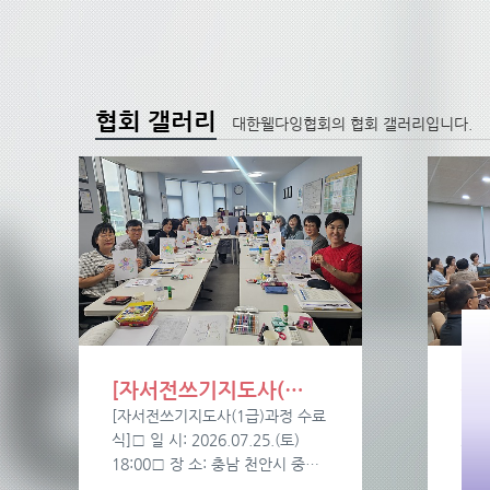
협회 갤러리
대한웰다잉협회의 협회 갤러리입니다.
[자서전쓰기지도사(…
심
[자서전쓰기지도사(1급)과정 수료
[심
식]□ 일 시: 2026.07.25.(토)
202
18:00□ 장 소: 충남 천안시 중…
백석