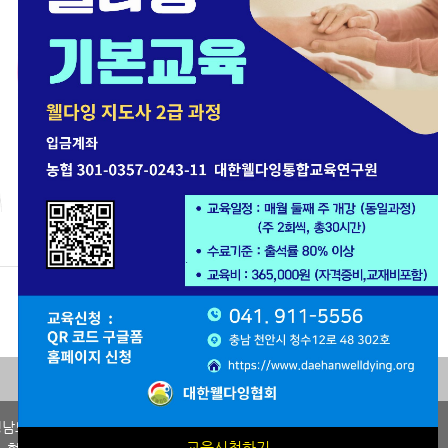
한국장례문화
한국호스피스협회
진흥원
바로가기
바로가기
Family Site
남도 천안시 동남구 청수 12로 48, 302호