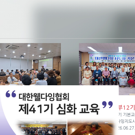
화40기 수료식
[전남광주지부12
화40기 수료식]□ 일 시:
[전남광주지부12기 기본교
6.06.27.(토) 18:00□ 장 소:
식]□ 과정명: 웰다잉지도사
웰다잉힐링센터□ 인 원: 3…
과정□ 일 시: 2026.06.27
1…