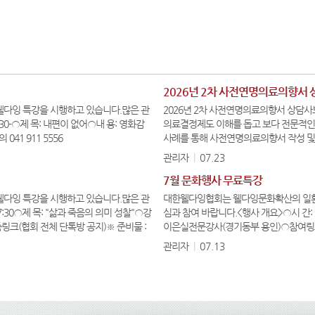
2026년 2차 사전연명의료의향서 
다잉 특강을 시행하고 있습니다.많은 관
2026년 2차 사전연명의료의향서 상담사
:30-○제 목: 내편이 없어○내 용: 영화감
의료결정제도 이해를 돕고 보다 전문적인
41 911 5556
사례를 통해 사전연명의료의향서 작성 및
사 관리를 위한 보수교육으로 의향서 전
관리자
|
07.23
7월 문화행사 무료특강
다잉 특강을 시행하고 있습니다.많은 관
대한웰다잉협회는 웰다잉문화확산의 일환으
7:30○제 목: "삶과 죽음의 의미 성찰"○강
심과 참여 바랍니다.<행사 개요>○시 간: 2
크(협회 전체 단톡방 공지)※ 준비물 :
이은실전문강사(경기동부 용인)○참여링크:
https://us06we…
관리자
|
07.13