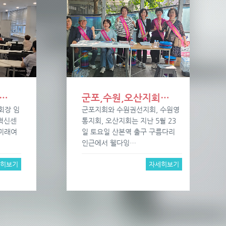
…
군포,수원,오산지회…
회장 임
군포지회와 수원권선지회, 수원영
회혁신센
통지회, 오산지회는 지난 5월 23
미래여
일 토요일 산본역 출구 구름다리
인근에서 웰다잉…
세히보기
자세히보기